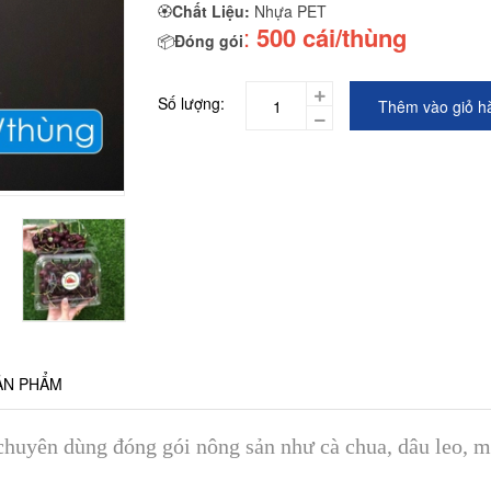
🏵
Chất Liệu:
Nhựa PET
:
500 cái/thùng
📦
Đóng gói
Số lượng:
Thêm vào giỏ h
ẢN PHẨM
 chuyên dùng đóng gói nông sản như cà chua, dâu leo,