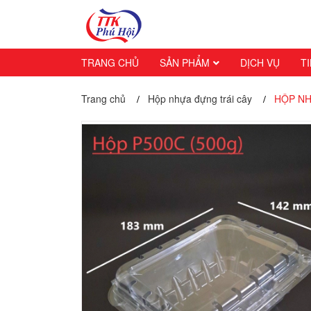
TRANG CHỦ
SẢN PHẨM
DỊCH VỤ
T
Trang chủ
Hộp nhựa đựng trái cây
HỘP NH
/
/