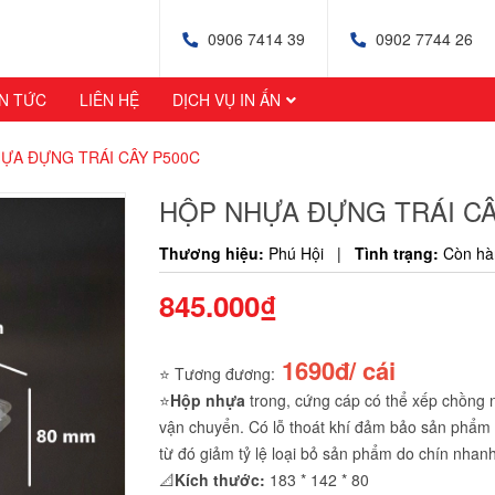
0906 7414 39
0902 7744 26
IN TỨC
LIÊN HỆ
DỊCH VỤ IN ẤN
ỰA ĐỰNG TRÁI CÂY P500C
HỘP NHỰA ĐỰNG TRÁI CÂ
Thương hiệu:
Phú Hội
|
Tình trạng:
Còn hà
845.000₫
1690đ/ cái
⭐️ Tương đương:
⭐️
Hộp nhựa
trong, cứng cáp có thể xếp chồng nhi
vận chuyển. Có lỗ thoát khí đảm bảo sản phẩ
từ đó giảm tỷ lệ loại bỏ sản phẩm do chín nha
📐
Kích thước:
183 * 142 * 80