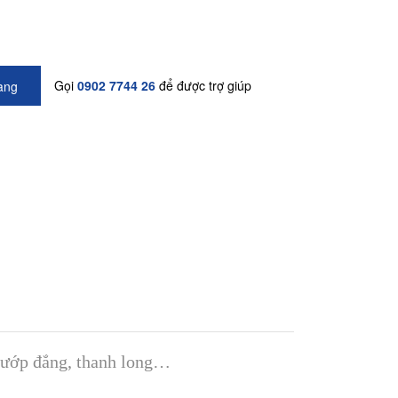
Gọi
0902 7744 26
để được trợ giúp
àng
 mướp đắng, thanh long…