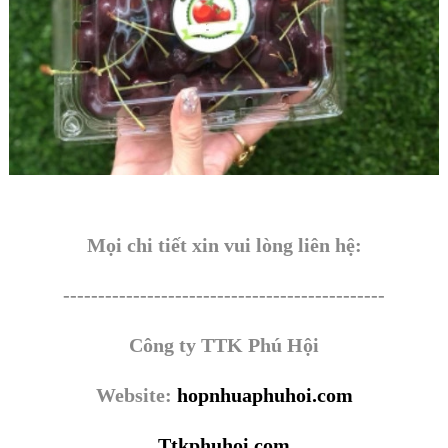
Mọi chi tiết xin vui lòng liên hệ:
----------------------------------------------
Công ty TTK Phú Hội
Website:
hopnhuaphuhoi.com
Ttkphuhoi.com