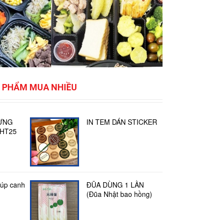
 PHẨM MUA NHIỀU
ỰNG
IN TEM DÁN STICKER
HT25
súp canh
ĐŨA DÙNG 1 LẦN
(Đũa Nhật bao hồng)