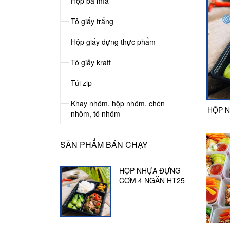
Hộp bã mía
Tô giấy trắng
Hộp giấy đựng thực phẩm
Tô giấy kraft
Túi zip
Khay nhôm, hộp nhôm, chén
HỘP N
nhôm, tô nhôm
SẢN PHẨM BÁN CHẠY
HỘP NHỰA ĐỰNG
CƠM 4 NGĂN HT25