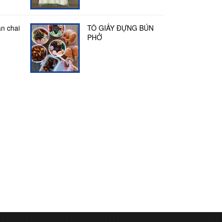
m
n chai
TÔ GIẤY ĐỰNG BÚN
025
ml
In tem nhãn dán chai lọ
IN 
PHỞ
Giải
i, thân
ộp bã
..