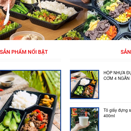
SẢN PHẨM NỔI BẬT
SẢN
HỘP NHỰA Đ
CƠM 4 NGĂN 
Tô giấy đựng 
400ml