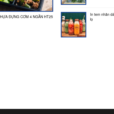
ã mía đựng bún
Hộp bã mía 4 ngăn đựng cơ
In tem nhãn dá
huhoi
21, June, Năm 2025
ttkphuhoi
19, June, Năm 2
HỰA ĐỰNG CƠM 4 NGĂN HT25
Tô giấy đựng súp canh 400
lọ
 mía đựng bún – Giải pháp bảo
Hộp bã mía 4 ngăn đựng cơm – 
 trường, an toàn thực phẩm 1.
pháp phân chia khẩu phần tiện lợ
ăng hộp bã mía đựng bún Chịu
thiện môi trường 1. Công năng h
ốt, đựng được thực phẩm nóng...
mía 4 ngăn đựng cơm Phân chia.