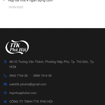
19/06/2025
96/1D Trương Văn Thành, Phường Hiệp Phú, Tp. Thủ Đức, Tp.
HCM
0902 7744 26
-
0906 7414 39
saletttk.phuhoi@gmail.com
hopnhuaphuhoi.com
CÔNG TY TNHH TTK PHÚ HỘI