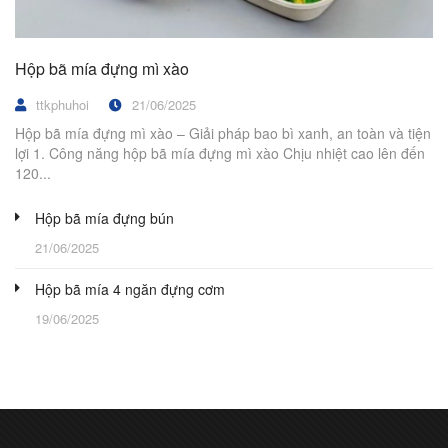
Hộp bã mía đựng mì xào
ttkphuhoi
21/06/2025
Hộp bã mía đựng mì xào – Giải pháp bao bì xanh, an toàn và tiện
lợi 1. Công năng hộp bã mía đựng mì xào Chịu nhiệt cao lên đến
120...
Hộp bã mía đựng bún
21/06/2025
Hộp bã mía 4 ngăn đựng cơm
19/06/2025