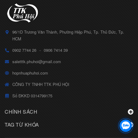
96/1D Trương Văn Thành, Phường Hiệp Phú, Tp. Thủ Đức, Tp.
HCM
0902 7744 26
-
0906 7414 39
saletttk.phuhoi@gmail.com
hopnhuaphuhoi.com
CÔNG TY TNHH TTK PHÚ HỘI
Số ĐKKD 0314799175
CHÍNH SÁCH
TAG TỪ KHÓA