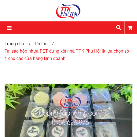
Trang chủ
Tin tức
/
/
Tại sao hộp nhựa PET đựng xôi nhà TTK Phú Hội là lựa chọn số
1 cho các cửa hàng kinh doanh