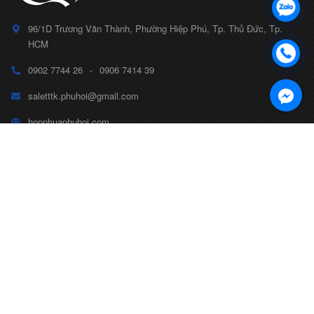
96/1D Trương Văn Thành, Phường Hiệp Phú, Tp. Thủ Đức, Tp.
HCM
0902 7744 26
-
0906 7414 39
saletttk.phuhoi@gmail.com
hopnhuaphuhoi.com
CÔNG TY TNHH TTK PHÚ HỘI
Số ĐKKD 0314799175
CHÍNH SÁCH
TAG TỪ KHÓA
© Bản quyền thuộc về
CÔNG TY TNHH TTK PHÚ HỘI
Cung cấp bởi
Sapo