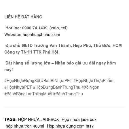
LIÊN HỆ ĐẶT HÀNG
Hotline:
0906.74.1439 (zalo, tel)
Website
:
hopnhuaphuhoi.com
Địa chỉ:
96/1D Trương Văn Thành, Hiệp Phú, Thủ Đức, HCM
Công ty TNHH TTK Phú Hội
Đặt hàng số lượng lớn – Nhận báo giá ưu đãi ngay hôm
nay!
#HộpNhựaĐựngXôi #BaoBìNhựaPET #HộpNhựaThựcPhẩm
#HộpNhựaPET #HộpĐựngBánhTrungThu #XôiNgon
#BánhBôngLanTrứngMuối #BánhTrungThu
TAGS:
HỘP NHỰA JADEBOX
Hộp nhựa jade box
hộp nhựa tròn 400ml
Hộp nhựa đựng cơm ht17