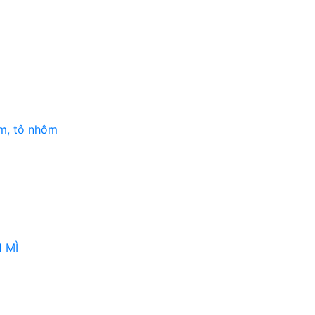
m, tô nhôm
 MÌ