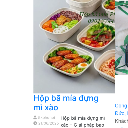
Hộp bã mía đựng
Công
mì xào
Đức,
ttkphuhoi
Hộp bã mía đựng mì
Khách
21/06/2025
xào – Giải pháp bao