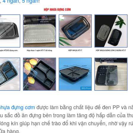
,
4 ngăn
,
5 ngăn
!
nhựa đựng cơm
được làm bằng chất liệu đế đen PP và n
u sắc đồ ăn đựng bên trong làm tăng độ hấp dẫn của thức
óng kín giúp hạn chế trào đổ khi vận chuyển, nhờ vậy rút
ửa hàng.