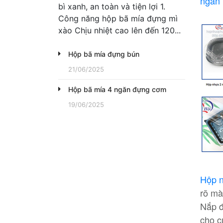
ngăn
bì xanh, an toàn và tiện lợi 1.
Công năng hộp bã mía đựng mì
xào Chịu nhiệt cao lên đến 120...
Hộp bã mía đựng bún
21/06/2025
Hộp bã mía 4 ngăn đựng cơm
19/06/2025
Hộp 
rõ mà
Nắp đ
cho c