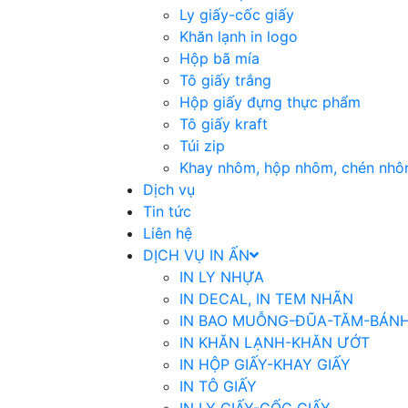
Ly giấy-cốc giấy
Khăn lạnh in logo
Hộp bã mía
Tô giấy trắng
Hộp giấy đựng thực phẩm
Tô giấy kraft
Túi zip
Khay nhôm, hộp nhôm, chén nhô
Dịch vụ
Tin tức
Liên hệ
DỊCH VỤ IN ẤN
IN LY NHỰA
IN DECAL, IN TEM NHÃN
IN BAO MUỖNG-ĐŨA-TĂM-BÁNH
IN KHĂN LẠNH-KHĂN ƯỚT
IN HỘP GIẤY-KHAY GIẤY
IN TÔ GIẤY