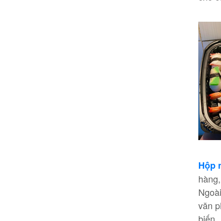
Hộp 
hàng,
Ngoà
văn p
biến…