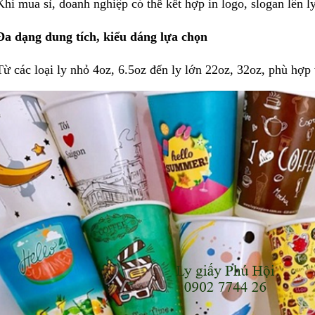
Khi mua sỉ, doanh nghiệp có thể kết hợp in logo, slogan lên l
Đa dạng dung tích, kiểu dáng lựa chọn
Từ các loại ly nhỏ 4oz, 6.5oz đến ly lớn 22oz, 32oz, phù hợp