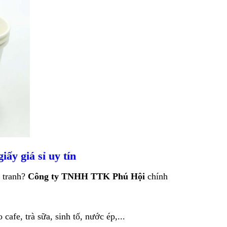
ấy giá sỉ uy tín
h tranh?
Công ty TNHH TTK Phú Hội
chính
cafe, trà sữa, sinh tố, nước ép,...