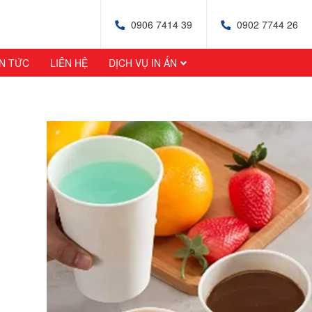
0906 7414 39
0902 7744 26
IN TỨC
LIÊN HỆ
DỊCH VỤ IN ẤN