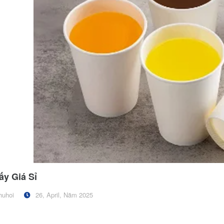
ấy Giá Sỉ
huhoi
26, April, Năm 2025