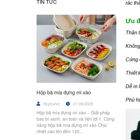
TIN TỨC
rác th
Ưu 
Thân t
Không 
Cứng c
Thiết 
Dễ in 
Hộp bã mía đựng mì xào
Phù h
ttkphuhoi
21/06/2025
Hộp bã mía đựng mì xào – Giải pháp
bao bì xanh, an toàn và tiện lợi 1. Công
năng hộp bã mía đựng mì xào Chịu
nhiệt cao lên đến 120...