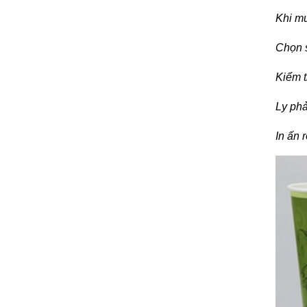
Khi mu
Chọn 
Kiểm 
Ly ph
In ấn 