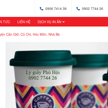
0906 7414 39
0902 7744 26
IN TỨC
LIÊN HỆ
DỊCH VỤ IN ẤN
uyện Cần Giờ, Củ Chi, Hóc Môn, Nhà Bè