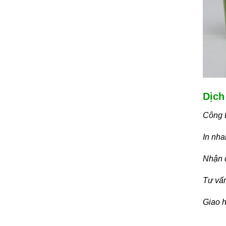
Dịch
Công 
In nha
Nhận đ
Tư vấn
Giao h