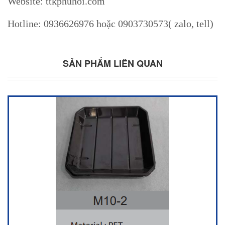
Website: ttkphuhoi.com
Hotline: 0936626976 hoặc 0903730573( zalo, tell)
SẢN PHẨM LIÊN QUAN