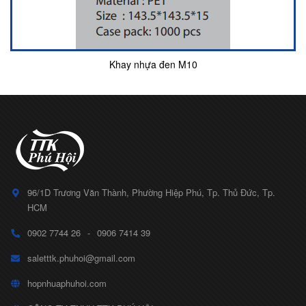
Khay nhựa đen M10
96/1D Trương Văn Thành, Phường Hiệp Phú, Tp. Thủ Đức, Tp.
HCM
0902 7744 26
-
0906 7414 39
saletttk.phuhoi@gmail.com
hopnhuaphuhoi.com