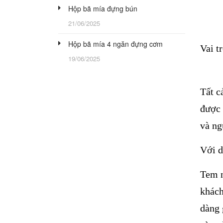
Hộp bã mía đựng bún
21/06/2025
Hộp bã mía 4 ngăn đựng cơm
Vai t
19/06/2025
Tất c
được 
và ng
Với d
Tem n
khách
dàng 