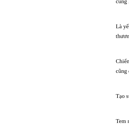
cùng 
Là yế
thươn
Chiếm
cũng 
Tạo s
Tem n