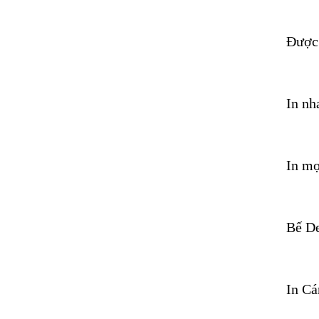
Được 
In nh
In mọ
Bế De
In Cá