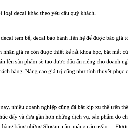
i loại decal khác theo yêu cầu quý khách.
 decal tem bể, decal bảo hành liên hệ để được báo giá tố
m nhãn giá rẻ còn được thiết kế rất khoa học, bắt mắt 
án lên sản phẩm sẽ tạo được dấu ấn riêng cho doanh ngh
hách hàng. Nâng cao giá trị cũng như tính thuyết phục c
nay, nhiều doanh nghiệp cũng đã bắt kịp xu thế trên th
thúc đẩy và đưa gần hơn những dịch vụ, sản phẩm do c
 hàng bằng những Slogan, câu quảng cáo ngắn … Được 