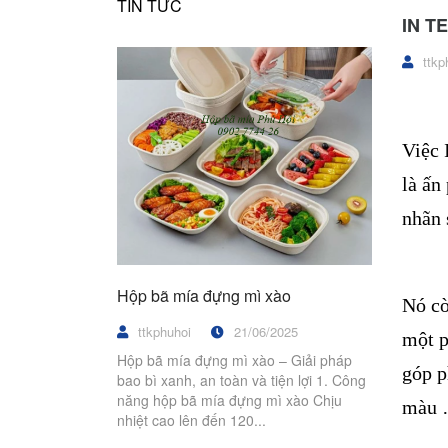
TIN TỨC
IN T
ttkp
Việc 
là ấn
nhãn 
Hộp bã mía đựng mì xào
Nó cò
ttkphuhoi
21/06/2025
một p
Hộp bã mía đựng mì xào – Giải pháp
góp p
bao bì xanh, an toàn và tiện lợi 1. Công
năng hộp bã mía đựng mì xào Chịu
màu
nhiệt cao lên đến 120...