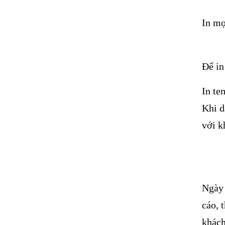
In mọ
Để in
In te
Khi d
với k
Ngày 
cáo, 
khách