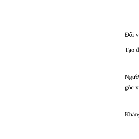
Đối v
Tạo đ
Người
gốc x
Khảng