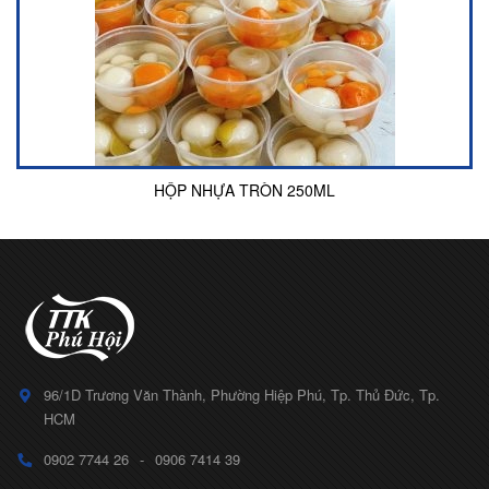
HỘP NHỰA TRÒN 250ML
96/1D Trương Văn Thành, Phường Hiệp Phú, Tp. Thủ Đức, Tp.
HCM
0902 7744 26
-
0906 7414 39