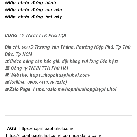
#Hộp_nhựa_đựng_bánh
#Hộp_nhựa_đựng_rau_câu
#Hộp_nhựa_đựng_trái_cây
CÔNG TY TNHH TTK PHÚ HỘI
Địa chỉ: 96/1D Trương Văn Thành, Phường Hiệp Phú, Tp Thủ
Đức, Tp HCM
☎️Khách hàng cần báo giá, đặt hàng vui lòng liên hệ☎️
🏛 Công ty TNHH TTK Phú Hội
🌍 Website: https://hopnhuaphuhoi.com/
☎️Hotlline: 0906.7414.39 (zalo)
☎️ Zalo Page: https://zalo.me/hopnhuahopgiayphuhoi
TAGS:
https://hopnhuaphuhoi.com/
https://hopnhuaphuhoi.com/hop-nhua-dung-com/