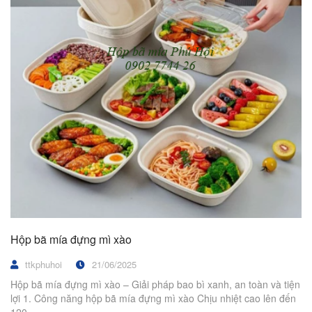
Hộp bã mía đựng mì xào
ttkphuhoi
21/06/2025
Hộp bã mía đựng mì xào – Giải pháp bao bì xanh, an toàn và tiện
lợi 1. Công năng hộp bã mía đựng mì xào Chịu nhiệt cao lên đến