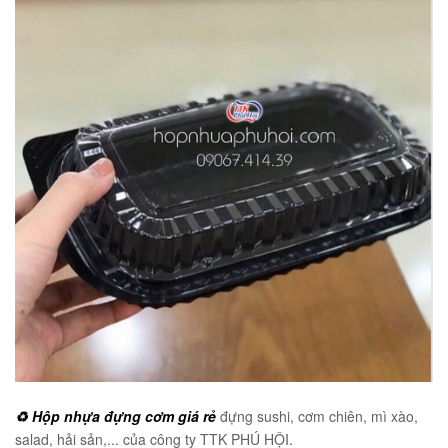
♻️ Hộp nhựa đựng cơm giá rẻ
đựng sushi, cơm chiên, mì xào,
salad, hải sản,... của công ty TTK PHÚ HỘI.