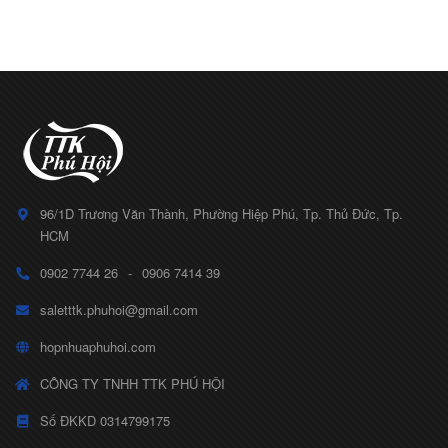
96/1D Trương Văn Thành, Phường Hiệp Phú, Tp. Thủ Đức, Tp.
HCM
0902 7744 26
-
0906 7414 39
saletttk.phuhoi@gmail.com
hopnhuaphuhoi.com
CÔNG TY TNHH TTK PHÚ HỘI
Số ĐKKD 0314799175