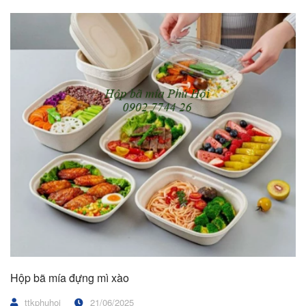
Hộp bã mía đựng mì xào
ttkphuhoi
21/06/2025