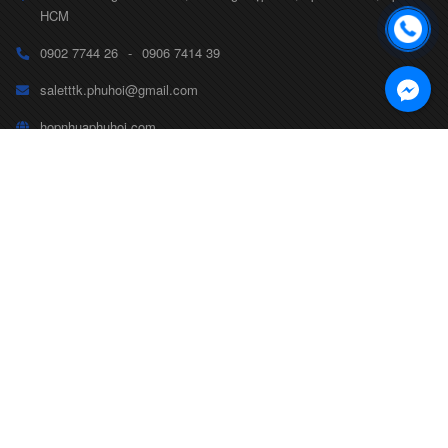
HCM
0902 7744 26
-
0906 7414 39
saletttk.phuhoi@gmail.com
hopnhuaphuhoi.com
CÔNG TY TNHH TTK PHÚ HỘI
Số ĐKKD 0314799175
CHÍNH SÁCH
TAG TỪ KHÓA
© Bản quyền thuộc về
CÔNG TY TNHH TTK PHÚ HỘI
Cung cấp bởi
Sapo
Follow us