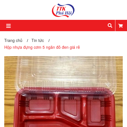
Trang chủ
Tin tức
/
/
Hộp nhựa đựng cơm 5 ngăn đỏ đen giá rẻ