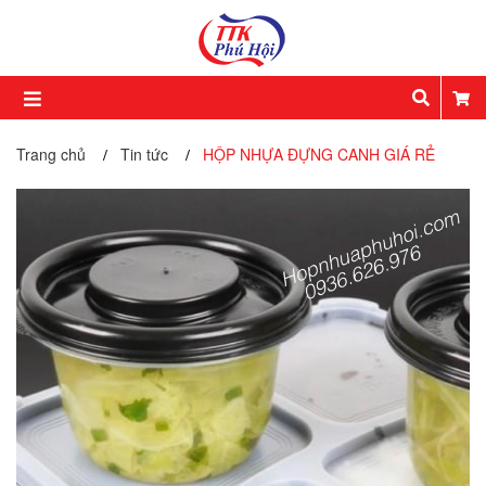
Trang chủ
Tin tức
HỘP NHỰA ĐỰNG CANH GIÁ RẺ
/
/