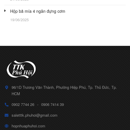
Hộp bã mía 4 ngăn đựng cơm
19/06/2025
96/1D Trương Văn Thành, Phường Hiệp Phú, Tp. Thủ Đức, Tp.
HCM
0902 7744 26
-
0906 7414 39
saletttk.phuhoi@gmail.com
hopnhuaphuhoi.com