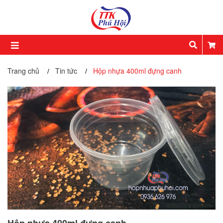
Trang chủ
Tin tức
Hộp nhựa 400ml đựng canh
/
/