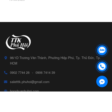
96/1D Trương Văn Thành, Phường Hiệp Phú, Tp. Thủ Đức, Tp.
HCM
0902 7744 26
-
0906 7414 39
saletttk.phuhoi@gmail.com
hopnhuaphuhoi.com
CÔNG TY TNHH TTK PHÚ HỘI
Số ĐKKD 0314799175