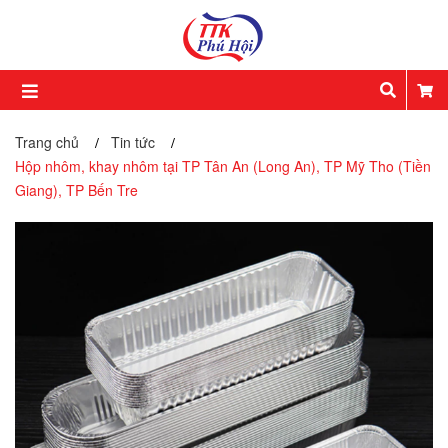
Trang chủ
Tin tức
/
/
Hộp nhôm, khay nhôm tại TP Tân An (Long An), TP Mỹ Tho (Tiền
Giang), TP Bến Tre