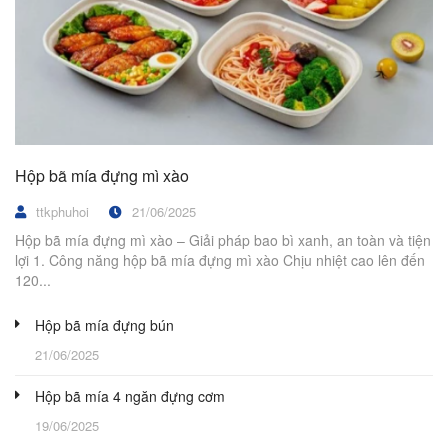
Hộp bã mía đựng mì xào
ttkphuhoi
21/06/2025
Hộp bã mía đựng mì xào – Giải pháp bao bì xanh, an toàn và tiện
lợi 1. Công năng hộp bã mía đựng mì xào Chịu nhiệt cao lên đến
120...
Hộp bã mía đựng bún
21/06/2025
Hộp bã mía 4 ngăn đựng cơm
19/06/2025