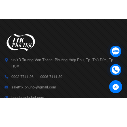
96/1D Trương Văn Thành, Phường Hiệp Phú, Tp. Thủ Đức, Tp.
HCM
0902 7744 26
-
0906 7414 39
saletttk.phuhoi@gmail.com
hopnhuaphuhoi.com
CÔNG TY TNHH TTK PHÚ HỘI
Số ĐKKD 0314799175