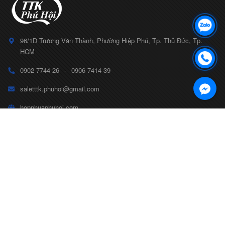
96/1D Trương Văn Thành, Phường Hiệp Phú, Tp. Thủ Đức, Tp.
HCM
0902 7744 26
-
0906 7414 39
saletttk.phuhoi@gmail.com
hopnhuaphuhoi.com
CÔNG TY TNHH TTK PHÚ HỘI
Số ĐKKD 0314799175
CHÍNH SÁCH
TAG TỪ KHÓA