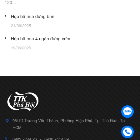
120...
Hộp bã mía đựng bún
21/06/2025
Hộp bã mía 4 ngăn đựng cơm
19/06/2025
96/1D Trương Văn Thành, Phường Hiệp Phú, Tp. Thủ Đức, Tp.
HCM
0902 7744 26
-
0906 7414 39