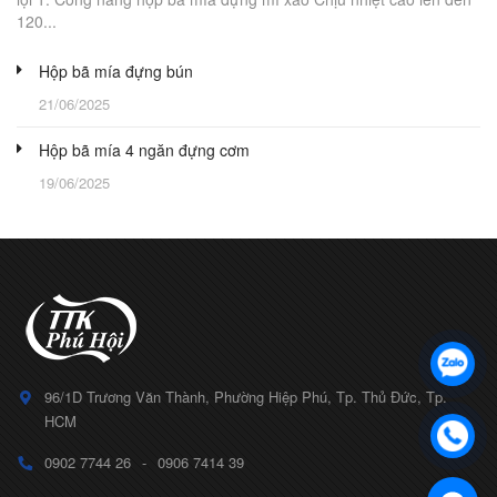
120...
Hộp bã mía đựng bún
21/06/2025
Hộp bã mía 4 ngăn đựng cơm
19/06/2025
96/1D Trương Văn Thành, Phường Hiệp Phú, Tp. Thủ Đức, Tp.
HCM
0902 7744 26
-
0906 7414 39