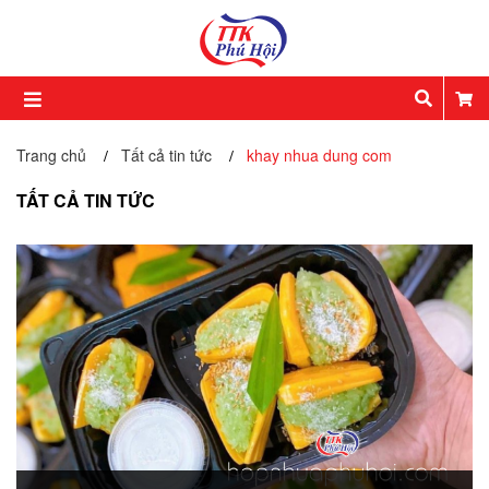
Trang chủ
Tất cả tin tức
khay nhua dung com
/
/
TẤT CẢ TIN TỨC