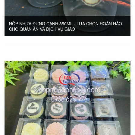
HỘP NHỰA ĐỰNG CANH 350ML - LỰA CHỌN HOÀN HẢO
CHO QUÁN ĂN VÀ DỊCH VỤ GIAO
Trong ngành thực phẩm, bao bì đóng vai trò quan trọng không chỉ giúp bảo quản món ăn mà còn...