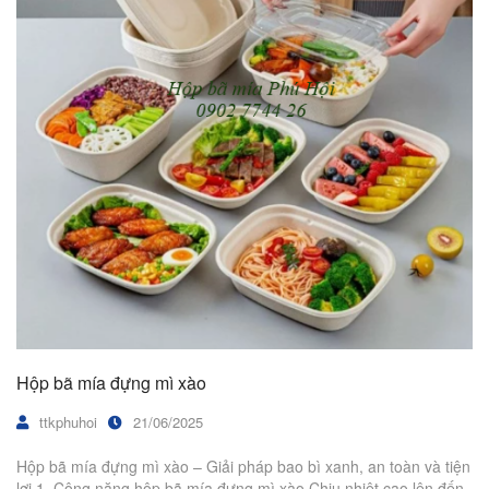
Hộp bã mía đựng mì xào
ttkphuhoi
21/06/2025
Hộp bã mía đựng mì xào – Giải pháp bao bì xanh, an toàn và tiện
lợi 1. Công năng hộp bã mía đựng mì xào Chịu nhiệt cao lên đến