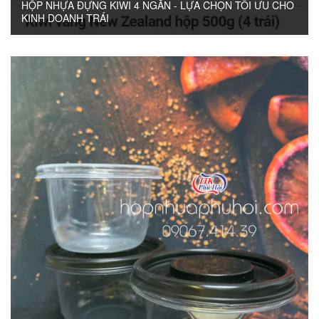
HỘP NHỰA ĐỰNG KIWI 4 NGĂN - LỰA CHỌN TỐI ƯU CHO
KINH DOANH TRÁI
1. GIỚI THIỆU VỀ HỘP 4 TRÁI KIWI PHÚ HỘI Kiwi là một loại trái cây bổ dưỡng nhưng lại khá...