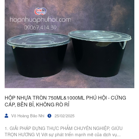
HỘP NHỰA TRÒN 750ML&1000ML PHÚ HỘI - CỨNG
CÁP, BỀN BỈ, KHÔNG RÒ RỈ
Võ Hoàng Bảo Nhi
25/02/2025
1. GIẢI PHÁP ĐỰNG THỰC PHẨM CHUYÊN NGHIỆP, GIỮU
TRỌN HƯƠNG VỊ Với sự phát triển mạnh mẽ của dịch vụ...