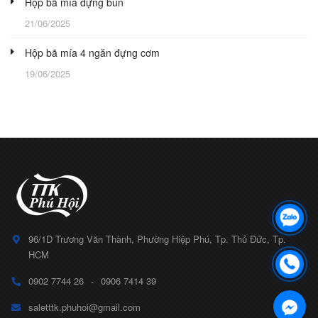
Hộp bã mía đựng bún
21/06/2025
Hộp bã mía 4 ngăn đựng cơm
19/06/2025
96/1D Trương Văn Thành, Phường Hiệp Phú, Tp. Thủ Đức, Tp.
HCM
0902 7744 26
-
0906 7414 39
saletttk.phuhoi@gmail.com