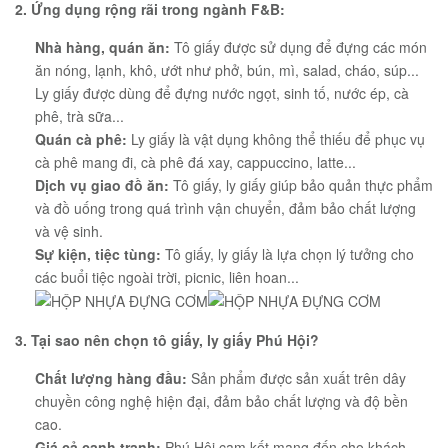
2. Ứng dụng rộng rãi trong ngành F&B:
Nhà hàng, quán ăn:
Tô giấy được sử dụng để đựng các món
ăn nóng, lạnh, khô, ướt như phở, bún, mì, salad, cháo, súp...
Ly giấy được dùng để đựng nước ngọt, sinh tố, nước ép, cà
phê, trà sữa...
Quán cà phê:
Ly giấy là vật dụng không thể thiếu để phục vụ
cà phê mang đi, cà phê đá xay, cappuccino, latte...
Dịch vụ giao đồ ăn:
Tô giấy, ly giấy giúp bảo quản thực phẩm
và đồ uống trong quá trình vận chuyển, đảm bảo chất lượng
và vệ sinh.
Sự kiện, tiệc tùng:
Tô giấy, ly giấy là lựa chọn lý tưởng cho
các buổi tiệc ngoài trời, picnic, liên hoan...
3. Tại sao nên chọn tô giấy, ly giấy Phú Hội?
Chất lượng hàng đầu:
Sản phẩm được sản xuất trên dây
chuyền công nghệ hiện đại, đảm bảo chất lượng và độ bền
cao.
Giá cả cạnh tranh:
Phú Hội cam kết mang đến cho khách