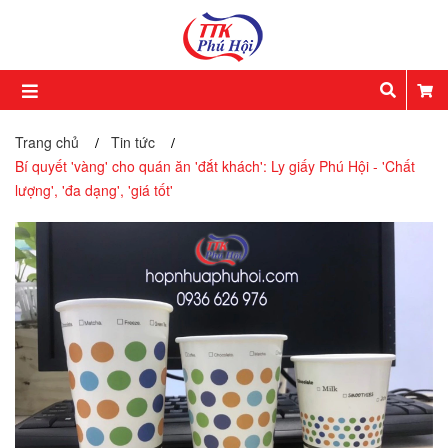
Trang chủ
Tin tức
/
/
Bí quyết 'vàng' cho quán ăn 'đắt khách': Ly giấy Phú Hội - 'Chất
lượng', 'đa dạng', 'giá tốt'