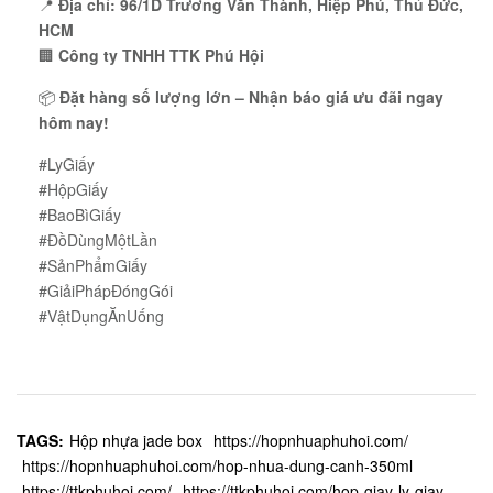
📍
Địa chỉ:
96/1D Trương Văn Thành, Hiệp Phú, Thủ Đức,
HCM
🏢
Công ty TNHH TTK Phú Hội
📦
Đặt hàng số lượng lớn – Nhận báo giá ưu đãi ngay
hôm nay!
#LyGiấy
#HộpGiấy
#BaoBìGiấy
#ĐồDùngMộtLần
#SảnPhẩmGiấy
#GiảiPhápĐóngGói
#VậtDụngĂnUống
TAGS:
Hộp nhựa jade box
https://hopnhuaphuhoi.com/
https://hopnhuaphuhoi.com/hop-nhua-dung-canh-350ml
https://ttkphuhoi.com/
https://ttkphuhoi.com/hop-giay-ly-giay