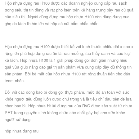
Hộp nhựa đựng rau H100 được các doanh nghiệp cung cấp rau sạch
trong siêu thị tin dùng và rất phổ biến trên kệ hàng trưng bày rau củ quả
của siêu thị. Ngoài dùng đựng rau hộp nhựa H100 còn dùng đựng cua,
ghẹ do kích thước lớn và hộp có nút bấm chắc chắn.
Hộp nhựa đựng rau H100 được thiết kế với kích thước chiều dài x cao x
rộng lớn phù hợp đựng rau ăn lá, rau muống, rau thủy canh và các loại
xà lách. Hộp nhựa H100 là 1 giải pháp đóng gói đơn giản nhưng hiệu
quả vừa giúp nâng cao giá trị sản phẩm vừa cung cấp đầy đủ thông tin
sản phẩm. Bởi bề mặt của hộp nhựa H100 rất rộng thuận tiện cho dán
team nhãn.
Đối với các dòng bao bì đóng gói thực phẩm, mức độ an toàn với sức
khỏe người tiêu dùng luôn được chú trọng và là tiêu chí đầu tiên để lựa
chọn bao bì. Hộp nhựa H100 đựng rau của RVC được sản xuất từ nhựa
PET trong nguyên sinh không chứa các chất gây hại cho sức khỏe
người sử dụng.
hộp nhựa đựng rau