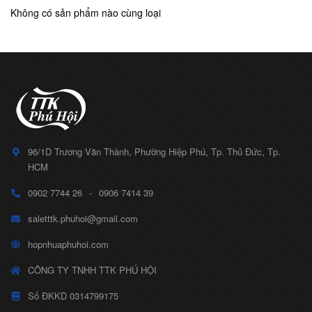
Không có sản phẩm nào cùng loại
96/1D Trương Văn Thành, Phường Hiệp Phú, Tp. Thủ Đức, Tp.
HCM
0902 7744 26
-
0906 7414 39
saletttk.phuhoi@gmail.com
hopnhuaphuhoi.com
CÔNG TY TNHH TTK PHÚ HỘI
Số ĐKKD 0314799175