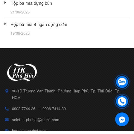
Hộp bã mía đựng bún
21/06/2025
Hộp bã mía 4 ngăn đựng cơm
19/06/2025
96/1D Trương Văn Thành, Phường Hiệp Phú, Tp. Thủ Đức, Tp.
HCM
0902 7744 26
-
0906 7414 39
saletttk.phuhoi@gmail.com
hopnhuaphuhoi.com