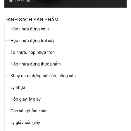
tín TP.HCM
Bạn cảm thấy việc sử dụng túi nilon hay hộp giấy để đựng trái cây đã quá thường và không hợp...
DANH SÁCH SẢN PHẨM
Hộp nhựa đựng cơm
Hộp nhựa đựng trái cây
Tô nhựa, hộp nhựa tròn
Hộp nhựa đựng thực phẩm
Khay nhựa đựng hải sản, nông sản
Ly nhựa
Hộp giấy, ly giấy
Các sản phẩm khác
Ly giấy-cốc giấy